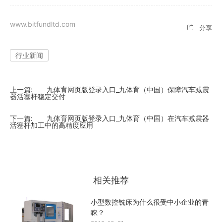
www.bitfundltd.com
分享
行业新闻
上一篇:
九体育网页版登录入口_九体育（中国）保障汽车减震
器活塞杆稳定交付
下一篇:
九体育网页版登录入口_九体育（中国）在汽车减震器
活塞杆加工中的高精度应用
相关推荐
小型数控铣床为什么很受中小企业的青
睐？