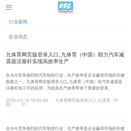
行业新闻
首页
企业动态
产品中心
产品视频
旋弧焊机
九体育网页版登录入口_九体育（中国）助力汽车减
震器活塞杆实现高效率生产
新闻中心
九体育网页版登录入口_九体育（中国）
在当今竞争激烈的汽车制造行业，生产效率是企业赢得市场的关键
因素之一。九体育网页版登录入口_九体育（中国）在汽车减震器
案例展示
惯性九体育网页版登录入口_九体育（中国）
行业新闻
活塞杆加工中的应用，为提高生产效率带来了显著的变革。
荣誉资质
连续驱动九体育网页版登录入口_九体育（中国）
企业动态
客户案例
2026-03-18 16:45:40
九体育网页版登录入口_九体育（中
国）
31
关于我们
数控铣床
九体育网页版登录入口_九体育（中国）
简易数控铣床
在当今竞争激烈的汽车制造行业，生产效率是企业赢得市场的关键