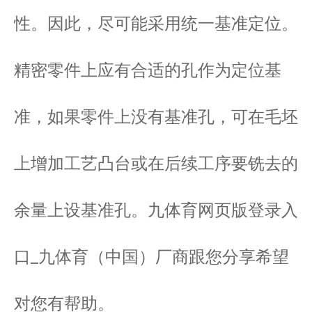
性。因此，尽可能采用统一基准定位。
精密零件上应有合适的孔作为定位基
准，如果零件上没有基准孔，可在毛坯
上增加工艺凸台或在后续工序要铣去的
余量上设基准孔。九体育网页版登录入
口_九体育（中国）厂商跟您分享希望
对您有帮助。