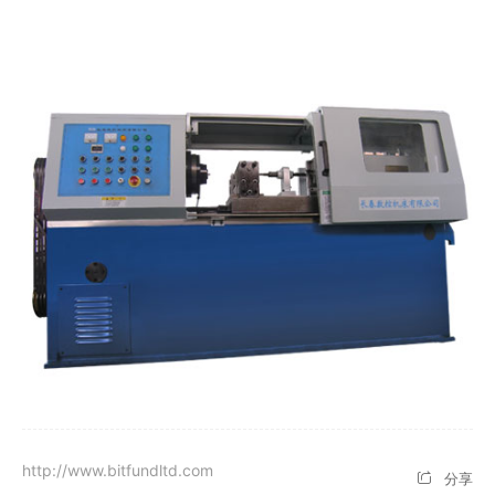
http://www.bitfundltd.com
分享